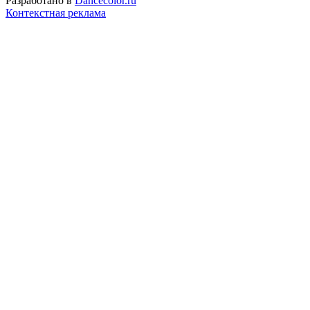
Разработано в
Dancecolor.ru
Контекстная реклама