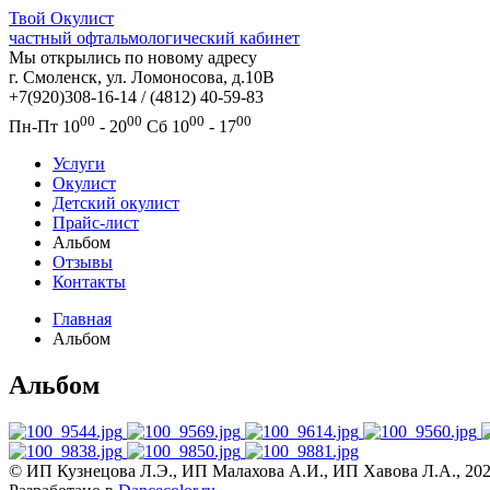
Твой
Окулист
частный офтальмологический кабинет
Мы открылись по новому адресу
г. Смоленск, ул. Ломоносова, д.10В
+7(920)308-16-14 / (4812) 40-59-83
00
00
00
00
Пн-Пт
10
- 20
Сб
10
- 17
Услуги
Окулист
Детский окулист
Прайс-лист
Альбом
Отзывы
Контакты
Главная
Альбом
Альбом
© ИП Кузнецова Л.Э., ИП Малахова А.И., ИП Хавова Л.А., 20