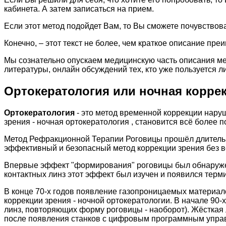
кабинета. А затем записаться на прием.
Если этот метод подойдет Вам, то Вы сможете почувствов
Конечно, – этот текст не более, чем краткое описание пре
Мы сознательно опускаем медицинскую часть описания ме
литературы, онлайн обсуждений тех, кто уже пользуется л
Ортокератология или ночная коррек
Ортокератология
- это метод временной коррекции нару
зрения - ночная ортокератология , становится всё более 
Метод Рефракционной Терапии Роговицы прошёл длительн
эффективный и безопасный метод коррекции зрения без во
Впервые эффект "формирования" роговицы был обнаружен 
контактных линз этот эффект был изучен и появился терми
В конце 70-х годов появление газопроницаемых материало
коррекции зрения - ночной ортокератологии. В начале 90-
линз, повторяющих форму роговицы - наоборот). Жёсткая
после появления станков с цифровым программным управ