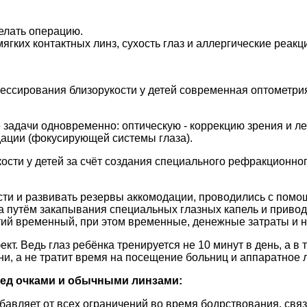
елать операцию.
ких контактных линз, сухость глаз и аллергические реакц
рессирования близорукости у детей современная оптометри
 задачи одновременно: оптическую - коррекцию зрения и л
дации (фокусирующей системы глаза).
сти у детей за счёт создания специального рефракционног
сти и развивать резервы аккомодации, проводились с помо
а путём закапывания специальных глазных капель и приво
ий временный, при этом временные, денежные затраты и н
. Ведь глаз ребёнка тренируется не 10 минут в день, а в 
и, а не тратит время на посещение больниц и аппаратное 
ред очками и обычными линзами:
бавляет от всех ограничений во время бодрствования, свя