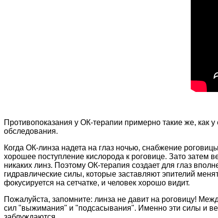
Противопоказания у ОК-терапии примерно такие же, как у
обследования.
Когда ОК-линза надета на глаз ночью, снабжение рогови
хорошее поступление кислорода к роговице. Зато затем вес
никаких линз. Поэтому ОК-терапия создает для глаз впол
гидравлические силы, которые заставляют эпителий менят
фокусируется на сетчатке, и человек хорошо видит.
Пожалуйста, запомните: линза не давит на роговицу! Межд
сил "выжимания" и "подсасывания". Именно эти силы и веду
заблуждаются.