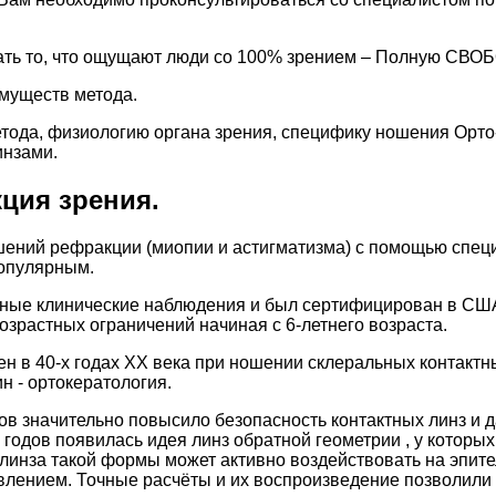
ать то, что ощущают люди со 100% зрением – Полную СВОБО
имуществ метода.
тода, физиологию органа зрения, специфику ношения Орто-
инзами.
ция зрения.
шений рефракции (миопии и астигматизма) с помощью специ
популярным.
ые клинические наблюдения и был сертифицирован в США 
зрастных ограничений начиная с 6-летнего возраста.
в 40-х годах ХХ века при ношении склеральных контактных
н - ортокератология.
в значительно повысило безопасность контактных линз и д
х годов появилась идея линз обратной геометрии , у которы
 линза такой формы может активно воздействовать на эпит
лением. Точные расчёты и их воспроизведение позволили 