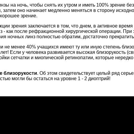
зы на ночь, чтобы снять их утром и иметь 100% зрение без
, затем оно начинает медленно меняться в сторону исходно
 хорошее зрение.
ции зрения заключается в том, что днем, в активное время 
з - как после рефракционной хирургической операции. При 
вия ночных линз полностью обратим, достаточно прекратить
и не менее 40% учащихся имеют ту или иную степень близо
 лет! Если у человека развивается высокая близорукость (с
йки сетчатки и миопической ретинопатии, которые нередко
е близорукости
. Об этом свидетельствует целый ряд серь
тью могли бы остаться на уровне 1 - 2 диоптрий!