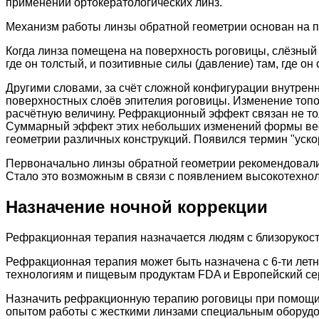
применении ортокератологических линз.
Механизм работы линзы обратной геометрии основан на пр
Когда линза помещена на поверхность роговицы, слёзный 
где он толстый, и позитивные силы (давление) там, где о
Другими словами, за счёт сложной конфигурации внутре
поверхностных слоёв эпителия роговицы. Изменение топ
расчётную величину. Рефракционный эффект связан не то
Суммарный эффект этих небольших изменений формы весь
геометрии различных конструкций. Появился термин "уско
Первоначально линзы обратной геометрии рекомендовалис
Стало это возможным в связи с появлением высокотехно
Назначение ночной коррекции
Рефракционная терапия назначается людям с близорукостью
Рефракционная терапия может быть назначена с 6-ти лет
технологиям и пищевым продуктам FDA и Европейский се
Назначить рефракционную терапию роговицы при помощи 
опытом работы с жесткими линзами специальным оборудо