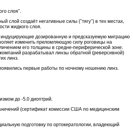
го слоя".
й слой создаёт негативные силы ("тягу") в тех местах,
ости жидкого слоя.
ы, индуцирующие дозированную и предсказуемую миграцию
зволяет изменить преломляющую силу роговицы на
еличением его толщины в средне-периферической зоне.
компаний разрабатывал линзы обратной (реверсивной)
их линз.
 появились первые работы по ночному ношению линз.
измом до -5.0 диоптрий.
раничений (сертификат комиссии США по медицинским
иальную подготовку по ортокератологии, владеющий