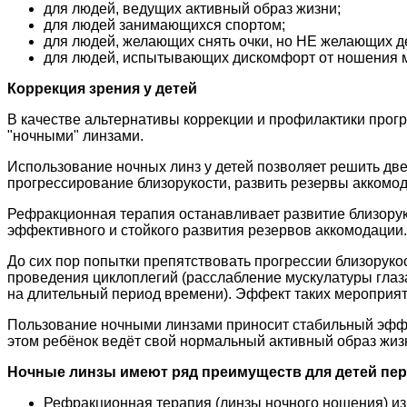
для людей, ведущих активный образ жизни;
для людей занимающихся спортом;
для людей, желающих снять очки, но НЕ желающих д
для людей, испытывающих дискомфорт от ношения мяг
Коррекция зрения у детей
В качестве альтернативы коррекции и профилактики прог
"ночными" линзами.
Использование ночных линз у детей позволяет решить две
прогрессирование близорукости, развить резервы аккомо
Рефракционная терапия останавливает развитие близоруко
эффективного и стойкого развития резервов аккомодации.
До сих пор попытки препятствовать прогрессии близоруко
проведения циклоплегий (расслабление мускулатуры глаз
на длительный период времени). Эффект таких мероприят
Пользование ночными линзами приносит стабильный эффект
этом ребёнок ведёт свой нормальный активный образ жизн
Ночные линзы имеют ряд преимуществ для детей пе
Рефракционная терапия (линзы ночного ношения) из