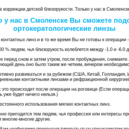
в коррекции детской близорукости. Только у нас в Смоленс
о у нас в Смоленске Вы сможете под
ортокератологические линзы
 контактных линз и в то же время Вы не готовы к операции 
0 % людям, чья близорукость колеблется между -1.0 и -6.0 
 перед сном и затем утром, после пробуждения, снимаете. 
дующий день оно было таким же четким, вечером необходимо
тивно развиваться и за рубежом (США, Китай, Голландия, Ита
дневными контактными линзами и рефракционной хирургией
к это происходит после операции на роговице (Если операци
ь уже будет ничего нельзя.)
остоянного использования мягких контактных линз.
но пригодится тем людям, чья профессия или интересы про
 многие-многие другие.
то Вам необходимо проконсультироваться со специалистом 