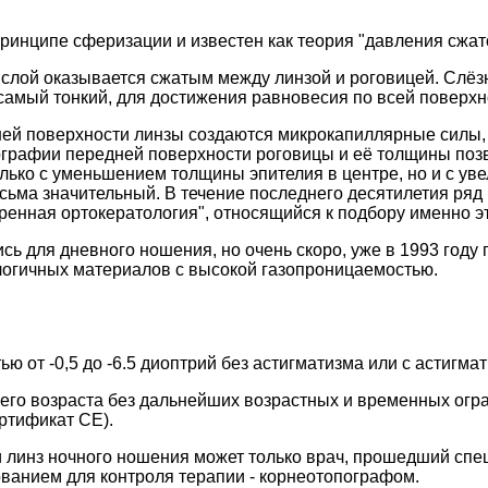
инципе сферизации и известен как теория "давления сжато
слой оказывается сжатым между линзой и роговицей. Слёзны
н самый тонкий, для достижения равновесия по всей поверхн
нней поверхности линзы создаются микрокапиллярные сил
ографии передней поверхности роговицы и её толщины по
лько с уменьшением толщины эпителия в центре, но и с ув
ма значительный. В течение последнего десятилетия ряд 
ренная ортокератология", относящийся к подбору именно эт
ь для дневного ношения, но очень скоро, уже в 1993 году
логичных материалов с высокой газопроницаемостью.
 от -0,5 до -6.5 диоптрий без астигматизма или с астигмат
него возраста без дальнейших возрастных и временных ог
ртификат CE).
линз ночного ношения может только врач, прошедший спец
ванием для контроля терапии - корнеотопографом.