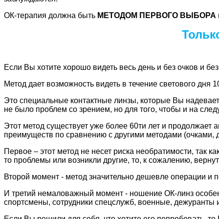
ОК-терапия должна быть
МЕТОДОМ ПЕРВОГО ВЫБОРА
Тольк
Если Вы хотите хорошо видеть весь день и без очков и без
Метод дает возможность видеть в течение светового дня 10
Это специальные контактные линзы, которые Вы надеваете
не было проблем со зрением, но для того, чтобы и на сле
Этот метод существует уже более 60ти лет и продолжает ак
преимуществ по сравнению с другими методами (очками, 
Первое – этот метод не несет риска необратимости, так ка
то проблемы или возникли другие, то, к сожалению, вернут
Второй момент - метод значительно дешевле операции и п
И третий немаловажный момент - ношение ОК-линз особен
спортсмены, сотрудники спецслужб, военные, дежуранты и
Если Вы решили для себя, что хотите его попробовать, 