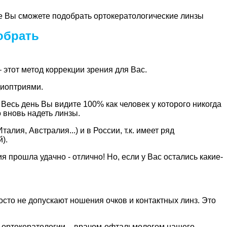
ке Вы сможете подобрать ортокератологические линзы
обрать
– этот метод коррекции зрения для Вас.
диоптриями.
Весь день Вы видите 100% как человек у которого никогда
 вновь надеть линзы.
лия, Австралия...) и в России, т.к. имеет ряд
).
я прошла удачно - отлично! Но, если у Вас остались какие-
сто не допускают ношения очков и контактных линз. Это
по ортокератологии – врачом-офтальмологом нашего