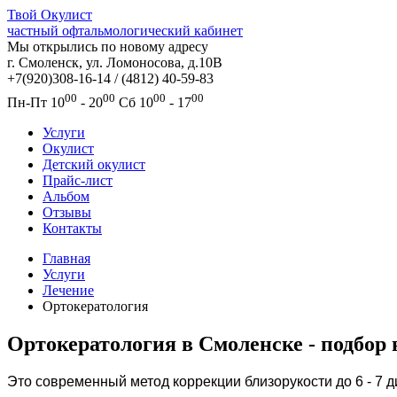
Твой
Окулист
частный офтальмологический кабинет
Мы открылись по новому адресу
г. Смоленск, ул. Ломоносова, д.10В
+7(920)308-16-14 / (4812) 40-59-83
00
00
00
00
Пн-Пт
10
- 20
Сб
10
- 17
Услуги
Окулист
Детский окулист
Прайс-лист
Альбом
Отзывы
Контакты
Главная
Услуги
Лечение
Ортокератология
Ортокератология в Смоленске - подбор
Это современный метод коррекции близорукости до 6 - 7 д